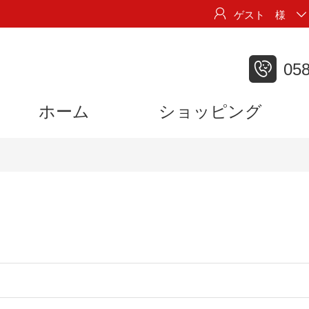

ゲスト 様


058
ホーム
ショッピング