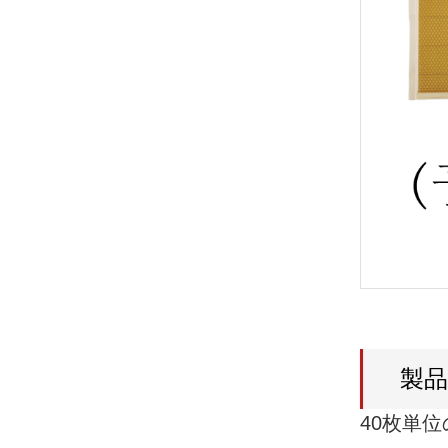
製
40枚単